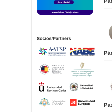
Par
Socios/Partners
Pár
Pa