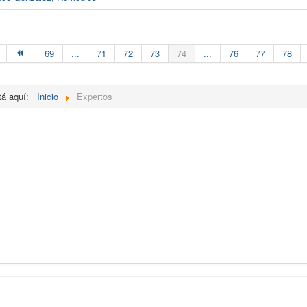
69
...
71
72
73
74
...
76
77
78
tá aquí:
Inicio
Expertos