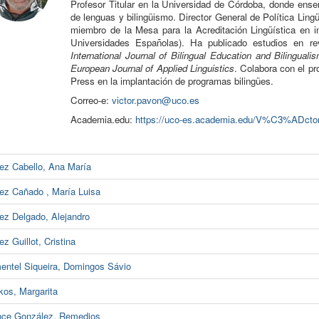
Profesor Titular en la Universidad de Córdoba, donde ens
de lenguas y bilingüismo.
Director General de
Política Lin
miembro de la Mesa para la Acreditación Lingüística en 
Universidades Españolas). Ha publicado estudios en re
International Journal of Bilingual Education and Bilingual
European Journal of Applied Linguistics
. Colabora con el pr
Press en la implantación de programas bilingües.
Correo-e:
victor.pavon@uco.es
Academia.edu:
https://uco-es.academia.edu/V%C3%ADcto
ez Cabello, Ana María
ez Cañado , María Luisa
ez Delgado, Alejandro
ez Guillot, Cristina
entel Siqueira, Domingos Sávio
kos, Margarita
ce González, Remedios