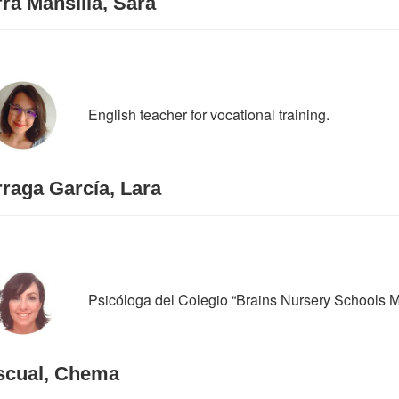
ra Mansilla, Sara
English teacher for vocational training.
raga García, Lara
Psicóloga del Colegio “Brains Nursery Schools M
scual, Chema