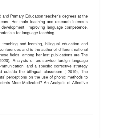
d and Primary Education teacher ́s degrees at the
years. Her main teaching and research interests
ls development, improving language competence,
aterials for language teaching.
teaching and learning, bilingual education and
onferences and is the author of different national
these fields, among her last publications are The
2020), Analysis of pre-service foreign language
communication, and a specific corrective strategy
d outside the bilingual classroom ( 2019), The
nts’ perceptions on the use of phonic methods to
tudents More Motivated? An Analysis of Affective