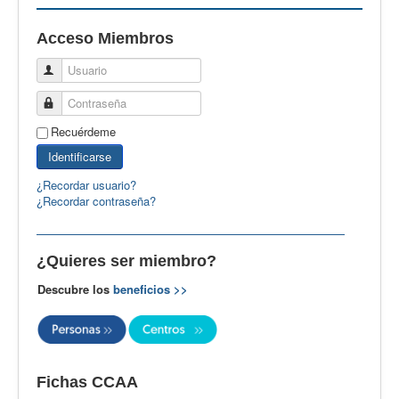
EBspain
Acceso Miembros
CertAcleB
Usuario
Profesores Visitantes
Contraseña
Calidad
Recuérdeme
Artículos
Identificarse
Recursos
¿Recordar usuario?
¿Recordar contraseña?
Observatorio EB
CIEB
¿Quieres ser miembro?
Contacto
Descubre los
beneficios >>
Fichas CCAA