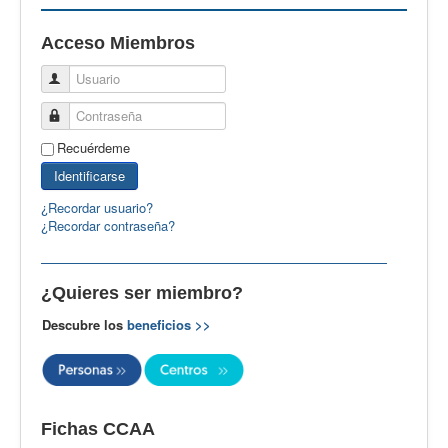
EBspain
Acceso Miembros
CertAcleB
Usuario
Profesores Visitantes
Contraseña
Calidad
Recuérdeme
Artículos
Identificarse
Recursos
¿Recordar usuario?
¿Recordar contraseña?
Observatorio EB
CIEB
¿Quieres ser miembro?
Contacto
Descubre los
beneficios >>
Fichas CCAA