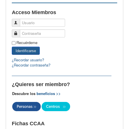
EBspain
Acceso Miembros
CertAcleB
Usuario
Profesores Visitantes
Contraseña
Calidad
Recuérdeme
Artículos
Identificarse
Recursos
¿Recordar usuario?
¿Recordar contraseña?
Observatorio EB
CIEB
¿Quieres ser miembro?
Contacto
Descubre los
beneficios >>
Fichas CCAA