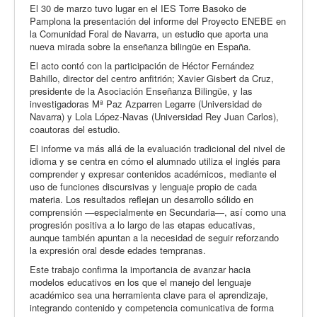
El 30 de marzo tuvo lugar en el IES Torre Basoko de
Pamplona la presentación del informe del Proyecto ENEBE en
la Comunidad Foral de Navarra, un estudio que aporta una
nueva mirada sobre la enseñanza bilingüe en España.
El acto contó con la participación de Héctor Fernández
Bahillo, director del centro anfitrión; Xavier Gisbert da Cruz,
presidente de la Asociación Enseñanza Bilingüe, y las
investigadoras Mª Paz Azparren Legarre (Universidad de
Navarra) y Lola López-Navas (Universidad Rey Juan Carlos),
coautoras del estudio.
El informe va más allá de la evaluación tradicional del nivel de
idioma y se centra en cómo el alumnado utiliza el inglés para
comprender y expresar contenidos académicos, mediante el
uso de funciones discursivas y lenguaje propio de cada
materia. Los resultados reflejan un desarrollo sólido en
comprensión —especialmente en Secundaria—, así como una
progresión positiva a lo largo de las etapas educativas,
aunque también apuntan a la necesidad de seguir reforzando
la expresión oral desde edades tempranas.
Este trabajo confirma la importancia de avanzar hacia
modelos educativos en los que el manejo del lenguaje
académico sea una herramienta clave para el aprendizaje,
integrando contenido y competencia comunicativa de forma