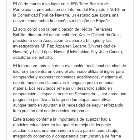
El 30 de marzo tuvo lugar en el IES Torre Basoko de
Pamplona la presentación del informe del Proyecto ENEBE en
la Comunidad Foral de Navarra, un estudio que aporta una
nueva mirada sobre la enseñanza bilingüe en España.
El acto contó con la participación de Héctor Fernández
Bahillo, director del centro anfitrión; Xavier Gisbert da Cruz,
presidente de la Asociación Enseñanza Bilingüe, y las
investigadoras Mª Paz Azparren Legarre (Universidad de
Navarra) y Lola López-Navas (Universidad Rey Juan Carlos),
coautoras del estudio.
El informe va más allá de la evaluación tradicional del nivel de
idioma y se centra en cómo el alumnado utiliza el inglés para
comprender y expresar contenidos académicos, mediante el
uso de funciones discursivas y lenguaje propio de cada
materia. Los resultados reflejan un desarrollo sólido en
comprensión —especialmente en Secundaria—, así como una
progresión positiva a lo largo de las etapas educativas,
aunque también apuntan a la necesidad de seguir reforzando
la expresión oral desde edades tempranas.
Este trabajo confirma la importancia de avanzar hacia
modelos educativos en los que el manejo del lenguaje
académico sea una herramienta clave para el aprendizaje,
integrando contenido y competencia comunicativa de forma