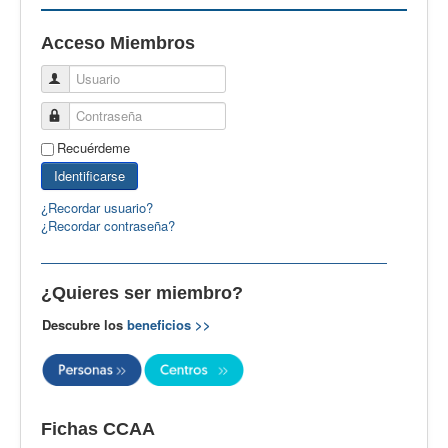
EBspain
Acceso Miembros
CertAcleB
Usuario
Profesores Visitantes
Contraseña
Calidad
Recuérdeme
Artículos
Identificarse
Recursos
¿Recordar usuario?
¿Recordar contraseña?
Observatorio EB
CIEB
¿Quieres ser miembro?
Contacto
Descubre los
beneficios >>
Fichas CCAA