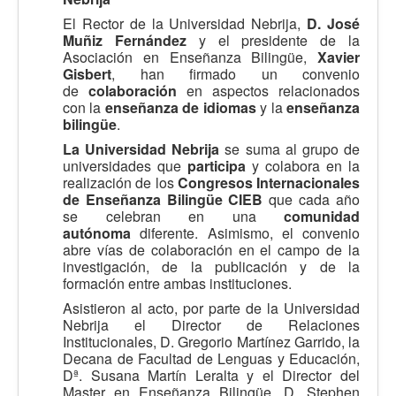
El Rector de la Universidad Nebrija,
D. José
Muñiz Fernández
y el presidente de la
Asociación en Enseñanza Bilingüe,
Xavier
Gisbert
, han firmado un convenio
de
colaboración
en aspectos relacionados
con la
enseñanza de idiomas
y la
enseñanza
bilingüe
.
La Universidad Nebrija
se suma al grupo de
universidades que
participa
y colabora en la
realización de los
Congresos Internacionales
de Enseñanza Bilingüe CIEB
que cada año
se celebran en una
comunidad
autónoma
diferente. Asimismo, el convenio
abre vías de colaboración en el campo de la
investigación, de la publicación y de la
formación entre ambas instituciones.
Asistieron al acto, por parte de la Universidad
Nebrija el Director de Relaciones
Institucionales, D. Gregorio Martínez Garrido, la
Decana de Facultad de Lenguas y Educación,
Dª. Susana Martín Leralta y el Director del
Master en Enseñanza Bilingüe, D. Stephen