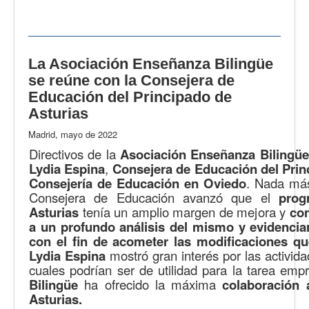
La Asociación Enseñanza Bilingüe
se reúne con la Consejera de
Educación del Principado de
Asturias
Madrid, mayo de 2022
Directivos de la
Asociación Enseñanza Bilingüe
Lydia Espina
,
Consejera de Educación del Prin
Consejería de Educación en Oviedo
. Nada más
Consejera de Educación avanzó que el
prog
Asturias
tenía un amplio margen de mejora y
con
a un profundo análisis del mismo y evidenciar
con el fin de acometer las modificaciones q
Lydia Espina
mostró gran interés por las activida
cuales podrían ser de utilidad para la tarea emp
Bilingüe
ha ofrecido la máxima
colaboración 
Asturias.