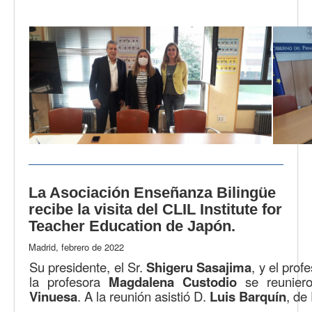
La Asociación Enseñanza Bilingüe
recibe la visita del CLIL Institute for
Teacher Education de Japón.
Madrid, febrero de 2022
Su presidente, el Sr.
Shigeru Sasajima
, y el prof
la profesora
Magdalena Custodio
se reunier
Vinuesa
. A la reunión asistió D.
Luis Barquín
, d