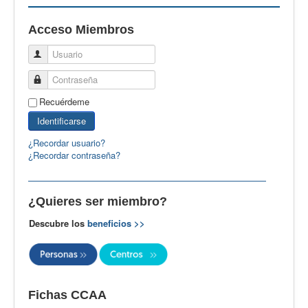
EBspain
Acceso Miembros
CertAcleB
Usuario
Profesores Visitantes
Contraseña
Calidad
Recuérdeme
Artículos
Identificarse
Recursos
¿Recordar usuario?
¿Recordar contraseña?
Observatorio EB
CIEB
¿Quieres ser miembro?
Contacto
Descubre los
beneficios >>
Fichas CCAA