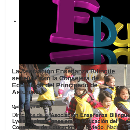
Calidad
Artículos
Recursos
Observatorio EB
CIEB
Contacto
La Asociación Enseñanza Bilingüe
se reúne con la Consejera de
Educación del Principado de
Asturias
Madrid, mayo de 2022
Directivos de la
Asociación Enseñanza Bilingüe
Lydia Espina
,
Consejera de Educación del Prin
Consejería de Educación en Oviedo
. Nada más