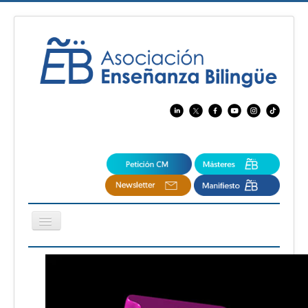
Cambiar
navegación
EBspain
CertAcleB
Profesores Visitantes