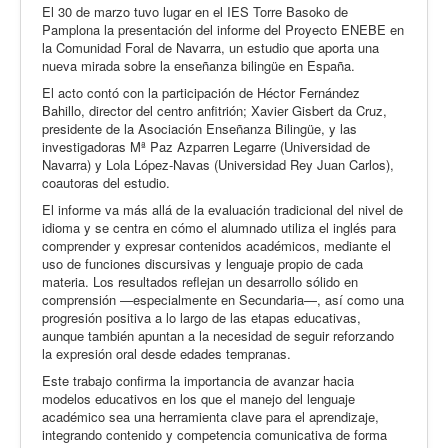
El 30 de marzo tuvo lugar en el IES Torre Basoko de
Pamplona la presentación del informe del Proyecto ENEBE en
la Comunidad Foral de Navarra, un estudio que aporta una
nueva mirada sobre la enseñanza bilingüe en España.
El acto contó con la participación de Héctor Fernández
Bahillo, director del centro anfitrión; Xavier Gisbert da Cruz,
presidente de la Asociación Enseñanza Bilingüe, y las
investigadoras Mª Paz Azparren Legarre (Universidad de
Navarra) y Lola López-Navas (Universidad Rey Juan Carlos),
coautoras del estudio.
El informe va más allá de la evaluación tradicional del nivel de
idioma y se centra en cómo el alumnado utiliza el inglés para
comprender y expresar contenidos académicos, mediante el
uso de funciones discursivas y lenguaje propio de cada
materia. Los resultados reflejan un desarrollo sólido en
comprensión —especialmente en Secundaria—, así como una
progresión positiva a lo largo de las etapas educativas,
aunque también apuntan a la necesidad de seguir reforzando
la expresión oral desde edades tempranas.
Este trabajo confirma la importancia de avanzar hacia
modelos educativos en los que el manejo del lenguaje
académico sea una herramienta clave para el aprendizaje,
integrando contenido y competencia comunicativa de forma