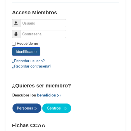
EBspain
Acceso Miembros
CertAcleB
Usuario
Profesores Visitantes
Contraseña
Calidad
Recuérdeme
Artículos
Identificarse
Recursos
¿Recordar usuario?
¿Recordar contraseña?
Observatorio EB
CIEB
¿Quieres ser miembro?
Contacto
Descubre los
beneficios >>
Fichas CCAA