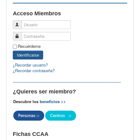
EBspain
Acceso Miembros
CertAcleB
Usuario
Profesores Visitantes
Contraseña
Calidad
Recuérdeme
Artículos
Identificarse
Recursos
¿Recordar usuario?
¿Recordar contraseña?
Observatorio EB
CIEB
¿Quieres ser miembro?
Contacto
Descubre los
beneficios >>
Fichas CCAA