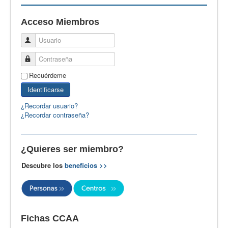
EBspain
Acceso Miembros
CertAcleB
Usuario
Profesores Visitantes
Contraseña
Calidad
Recuérdeme
Artículos
Identificarse
Recursos
¿Recordar usuario?
¿Recordar contraseña?
Observatorio EB
CIEB
¿Quieres ser miembro?
Contacto
Descubre los
beneficios >>
Fichas CCAA