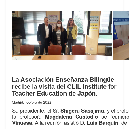
La Asociación Enseñanza Bilingüe
recibe la visita del CLIL Institute for
Teacher Education de Japón.
Madrid, febrero de 2022
Su presidente, el Sr.
Shigeru Sasajima
, y el prof
la profesora
Magdalena Custodio
se reunier
Vinuesa
. A la reunión asistió D.
Luis Barquín
, d