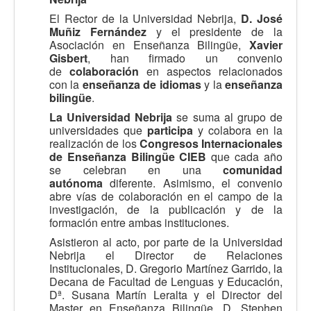
El Rector de la Universidad Nebrija,
D. José
Muñiz Fernández
y el presidente de la
Asociación en Enseñanza Bilingüe,
Xavier
Gisbert
, han firmado un convenio
de
colaboración
en aspectos relacionados
con la
enseñanza de idiomas
y la
enseñanza
bilingüe
.
La Universidad Nebrija
se suma al grupo de
universidades que
participa
y colabora en la
realización de los
Congresos Internacionales
de Enseñanza Bilingüe CIEB
que cada año
se celebran en una
comunidad
autónoma
diferente. Asimismo, el convenio
abre vías de colaboración en el campo de la
investigación, de la publicación y de la
formación entre ambas instituciones.
Asistieron al acto, por parte de la Universidad
Nebrija el Director de Relaciones
Institucionales, D. Gregorio Martínez Garrido, la
Decana de Facultad de Lenguas y Educación,
Dª. Susana Martín Leralta y el Director del
Master en Enseñanza Bilingüe, D. Stephen