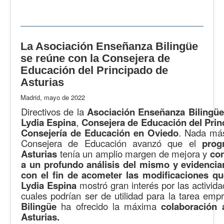
La Asociación Enseñanza Bilingüe
se reúne con la Consejera de
Educación del Principado de
Asturias
Madrid, mayo de 2022
Directivos de la
Asociación Enseñanza Bilingüe
Lydia Espina
,
Consejera de Educación del Prin
Consejería de Educación en Oviedo
. Nada más
Consejera de Educación avanzó que el
prog
Asturias
tenía un amplio margen de mejora y
con
a un profundo análisis del mismo y evidenciar
con el fin de acometer las modificaciones q
Lydia Espina
mostró gran interés por las activida
cuales podrían ser de utilidad para la tarea emp
Bilingüe
ha ofrecido la máxima
colaboración 
Asturias.