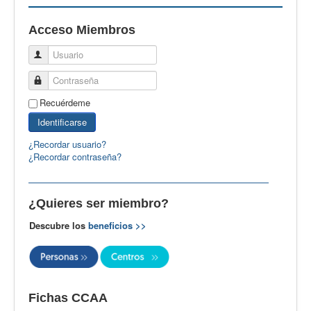
EBspain
Acceso Miembros
CertAcleB
Usuario
Profesores Visitantes
Contraseña
Calidad
Recuérdeme
Artículos
Identificarse
Recursos
¿Recordar usuario?
¿Recordar contraseña?
Observatorio EB
CIEB
¿Quieres ser miembro?
Contacto
Descubre los
beneficios >>
Fichas CCAA