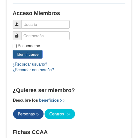
EBspain
Acceso Miembros
CertAcleB
Usuario
Profesores Visitantes
Contraseña
Calidad
Recuérdeme
Artículos
Identificarse
Recursos
¿Recordar usuario?
¿Recordar contraseña?
Observatorio EB
CIEB
¿Quieres ser miembro?
Contacto
Descubre los
beneficios >>
Fichas CCAA