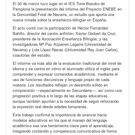
El 30 de marzo tuvo lugar en el IES Torre Basoko de
Pamplona la presentación del informe del Proyecto ENEBE en
la Comunidad Foral de Navarra, un estudio que aporta una
nueva mirada sobre la enseñanza bilingüe en España.
El acto contó con la participación de Héctor Fernández
Bahillo, director del centro anfitrión; Xavier Gisbert da Cruz,
presidente de la Asociación Enseñanza Bilingüe, y las
investigadoras Mª Paz Azparren Legarre (Universidad de
Navarra) y Lola López-Navas (Universidad Rey Juan Carlos),
coautoras del estudio.
El informe va más allá de la evaluación tradicional del nivel de
idioma y se centra en cómo el alumnado utiliza el inglés para
comprender y expresar contenidos académicos, mediante el
uso de funciones discursivas y lenguaje propio de cada
materia. Los resultados reflejan un desarrollo sólido en
comprensión —especialmente en Secundaria—, así como una
progresión positiva a lo largo de las etapas educativas,
aunque también apuntan a la necesidad de seguir reforzando
la expresión oral desde edades tempranas.
Este trabajo confirma la importancia de avanzar hacia
modelos educativos en los que el manejo del lenguaje
académico sea una herramienta clave para el aprendizaje,
integrando contenido y competencia comunicativa de forma