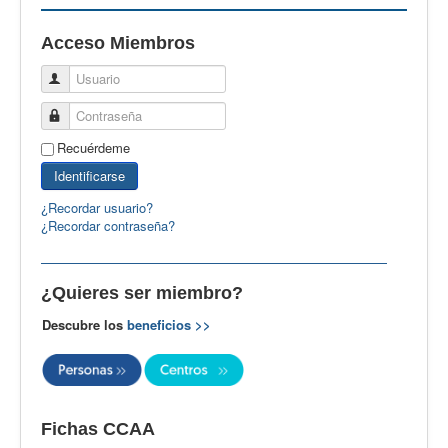
EBspain
Acceso Miembros
CertAcleB
Usuario
Profesores Visitantes
Contraseña
Calidad
Recuérdeme
Artículos
Identificarse
Recursos
¿Recordar usuario?
¿Recordar contraseña?
Observatorio EB
CIEB
¿Quieres ser miembro?
Contacto
Descubre los
beneficios >>
Fichas CCAA