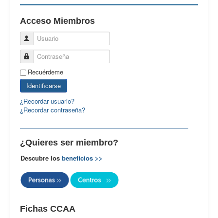
EBspain
Acceso Miembros
CertAcleB
Usuario
Profesores Visitantes
Contraseña
Calidad
Recuérdeme
Artículos
Identificarse
Recursos
¿Recordar usuario?
¿Recordar contraseña?
Observatorio EB
CIEB
¿Quieres ser miembro?
Contacto
Descubre los
beneficios >>
Fichas CCAA