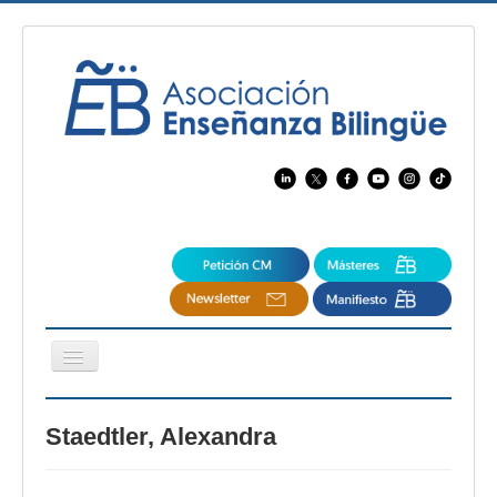
Cambiar
navegación
EBspain
Staedtler, Alexandra
CertAcleB
Profesores Visitantes