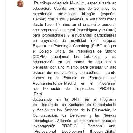
Psicóloga colegiada M-34771, especializada en
Calidad
educación. Cuenta con más de 20 años de
experiencia profesional bilingüe (español-
Artículos
alemán) con niños y jóvenes, y está focalizada
desde hace 10 años en el desarrollo personal
Recursos
con preparación integral (psicológica y cultural)
para profesionales y estudiantes participantes
Observatorio EB
en proyectos de movilidad inter europea.
Experta en Psicología Coaching (PsEC ® ) por
CIEB
el Colegio Oficial de Psicología de Madrid
(COPM) trabajando las fortalezas y su
Contacto
optimización en un marco de equilibrio y
bienestar con uno mismo, para generar un alto
estado de motivación y autoestima. Imparte
cursos en la Escuela de Formación del
Ayuntamiento de Madrid en el Programa
de Formación de Empleados (PROFE).
Está
doctorando en la UNIR en el Programa
de Doctorado en Sociedad del Conocimiento
y Acción en los Ámbitos de la Educación, la
Comunicación, los Derechos y las Nuevas
Tecnologías . Además, es miembro del grupo de
investigación PRODIGI ( Personal and
Professional Development through Digital