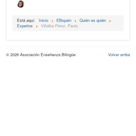
Calidad
Artículos
Está aquí:
Inicio
EBspain
Quién es quién
Expertos
Villalba Pérez, Paula
Recursos
Observatorio EB
CIEB
© 2026 Asociación Enseñanza Bilingüe
Volver arriba
Contacto