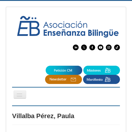
Cambiar
navegación
EBspain
Villalba Pérez, Paula
CertAcleB
Profesores Visitantes