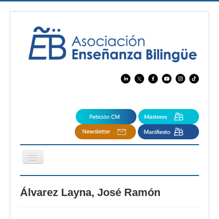
Cambiar
navegación
EBspain
Álvarez Layna, José Ramón
CertAcleB
Profesores Visitantes