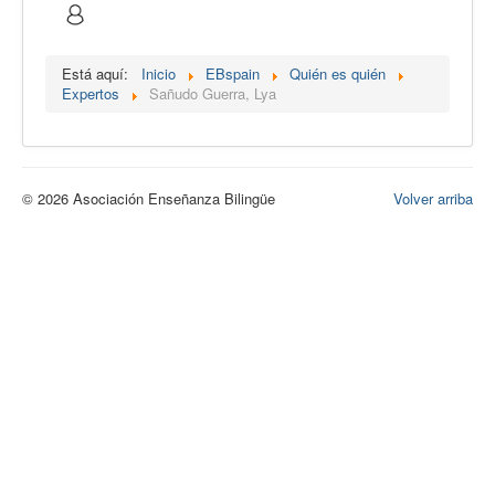
Calidad
Artículos
Está aquí:
Inicio
EBspain
Quién es quién
Expertos
Sañudo Guerra, Lya
Recursos
Observatorio EB
CIEB
© 2026 Asociación Enseñanza Bilingüe
Volver arriba
Contacto