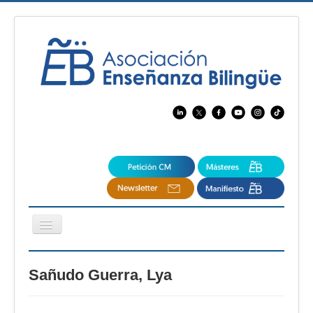
Cambiar
navegación
EBspain
Sañudo Guerra, Lya
CertAcleB
Profesores Visitantes