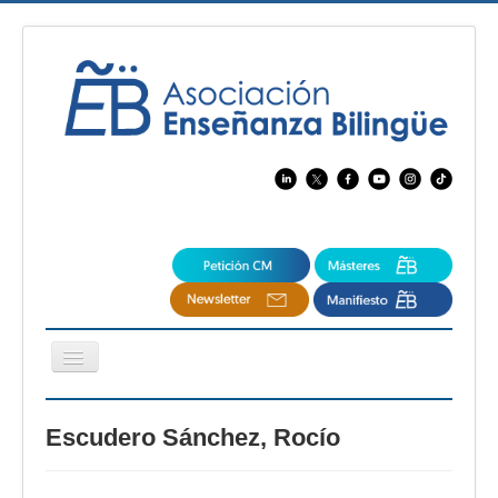
Cambiar
navegación
EBspain
Escudero Sánchez, Rocío
CertAcleB
Profesores Visitantes