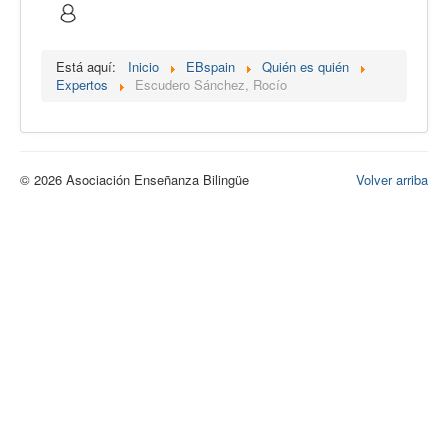
Calidad
Artículos
Está aquí:
Inicio
EBspain
Quién es quién
Expertos
Escudero Sánchez, Rocío
Recursos
Observatorio EB
CIEB
© 2026 Asociación Enseñanza Bilingüe
Volver arriba
Contacto