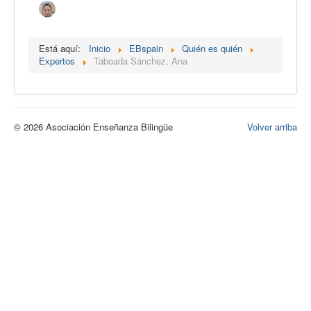
Calidad
Artículos
Está aquí:
Inicio
EBspain
Quién es quién
Expertos
Taboada Sánchez, Ana
Recursos
Observatorio EB
CIEB
© 2026 Asociación Enseñanza Bilingüe
Volver arriba
Contacto