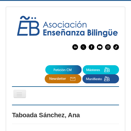
Cambiar
navegación
EBspain
Taboada Sánchez, Ana
CertAcleB
Profesores Visitantes