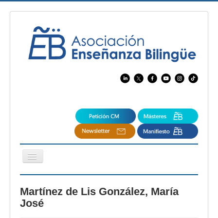
Cambiar
navegación
EBspain
Martínez de Lis González, María
CertAcleB
José
Profesores Visitantes