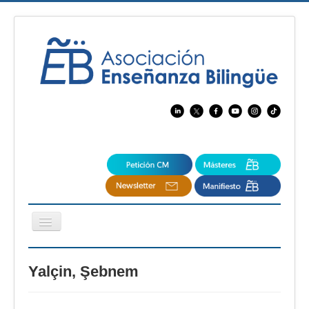
Cambiar
navegación
EBspain
Yalçin, Şebnem
CertAcleB
Profesores Visitantes