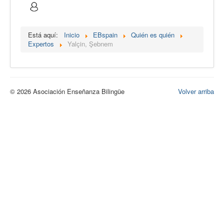
Calidad
Artículos
Está aquí:
Inicio
EBspain
Quién es quién
Expertos
Yalçin, Şebnem
Recursos
Observatorio EB
CIEB
© 2026 Asociación Enseñanza Bilingüe
Volver arriba
Contacto