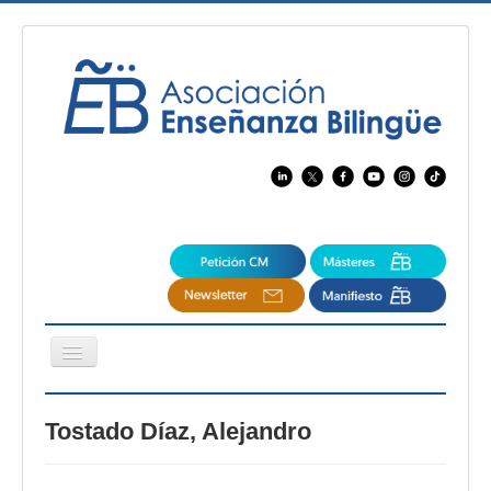
Cambiar
navegación
EBspain
Tostado Díaz, Alejandro
CertAcleB
Profesores Visitantes