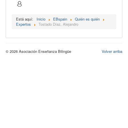
Calidad
Artículos
Está aquí:
Inicio
EBspain
Quién es quién
Expertos
Tostado Díaz, Alejandro
Recursos
Observatorio EB
CIEB
© 2026 Asociación Enseñanza Bilingüe
Volver arriba
Contacto