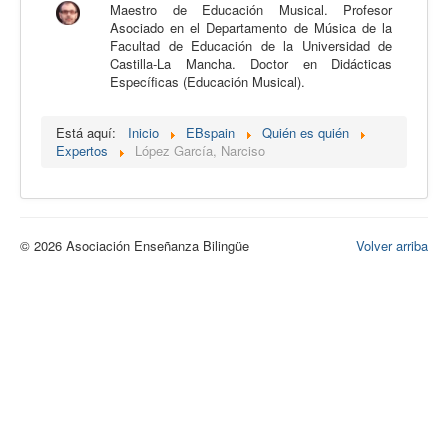
Maestro de Educación Musical. Profesor
Calidad
Asociado en el Departamento de Música de la
Facultad de Educación de la Universidad de
Artículos
Castilla-La Mancha. Doctor en Didácticas
Específicas (Educación Musical).
Recursos
Observatorio EB
Está aquí:
Inicio
EBspain
Quién es quién
Expertos
López García, Narciso
CIEB
Contacto
© 2026 Asociación Enseñanza Bilingüe
Volver arriba