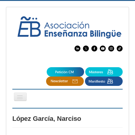
Cambiar
navegación
EBspain
López García, Narciso
CertAcleB
Profesores Visitantes