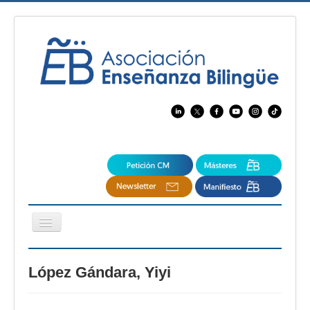
Cambiar
navegación
EBspain
López Gándara, Yiyi
CertAcleB
Profesores Visitantes