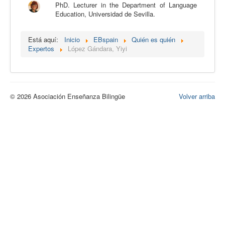
PhD. Lecturer in the Department of Language
Calidad
Education, Universidad de Sevilla.
Artículos
Está aquí:
Inicio
EBspain
Quién es quién
Recursos
Expertos
López Gándara, Yiyi
Observatorio EB
CIEB
© 2026 Asociación Enseñanza Bilingüe
Volver arriba
Contacto