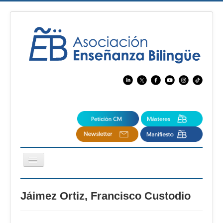
Cambiar
navegación
EBspain
Jáimez Ortiz, Francisco Custodio
CertAcleB
Profesores Visitantes