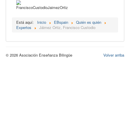
Calidad
Artículos
Está aquí:
Inicio
EBspain
Quién es quién
Recursos
Expertos
Jáimez Ortiz, Francisco Custodio
Observatorio EB
CIEB
© 2026 Asociación Enseñanza Bilingüe
Volver arriba
Contacto