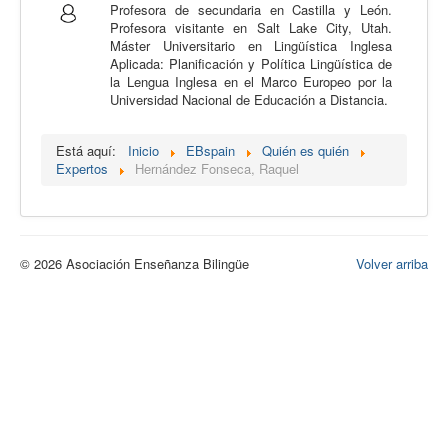
Profesora de secundaria en Castilla y León.
Calidad
Profesora visitante en Salt Lake City, Utah.
Máster Universitario en Lingüística Inglesa
Artículos
Aplicada: Planificación y Política Lingüística de
la Lengua Inglesa en el Marco Europeo por la
Recursos
Universidad Nacional de Educación a Distancia.
Observatorio EB
Está aquí:
Inicio
EBspain
Quién es quién
CIEB
Expertos
Hernández Fonseca, Raquel
Contacto
© 2026 Asociación Enseñanza Bilingüe
Volver arriba