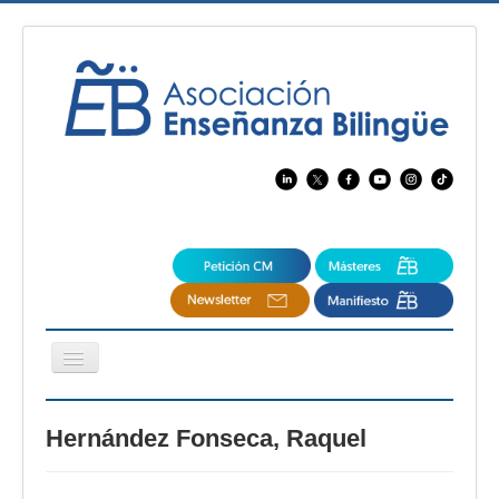
Cambiar
navegación
EBspain
Hernández Fonseca, Raquel
CertAcleB
Profesores Visitantes