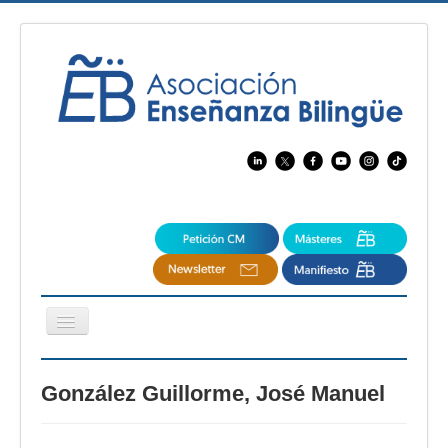
Cambiar
navegación
EBspain
González Guillorme, José Manuel
CertAcleB
Profesores Visitantes