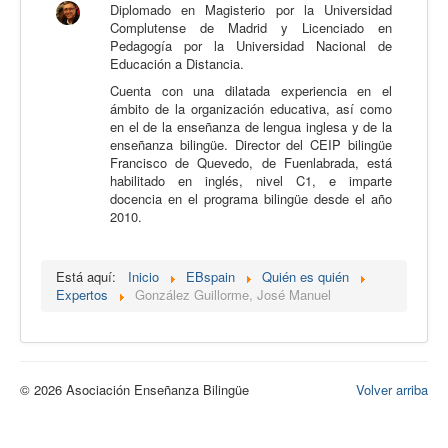
Diplomado en Magisterio por la Universidad
Calidad
Complutense de Madrid y Licenciado en
Pedagogía por la Universidad Nacional de
Artículos
Educación a Distancia.
Cuenta con una dilatada experiencia en el
Recursos
ámbito de la organización educativa, así como
Observatorio EB
en el de la enseñanza de lengua inglesa y de la
enseñanza bilingüe. Director del CEIP bilingüe
CIEB
Francisco de Quevedo, de Fuenlabrada, está
habilitado en inglés, nivel C1, e imparte
Contacto
docencia en el programa bilingüe desde el año
2010.
Está aquí:
Inicio
EBspain
Quién es quién
Expertos
González Guillorme, José Manuel
© 2026 Asociación Enseñanza Bilingüe
Volver arriba