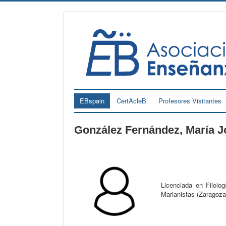
EBspain
CertAcleB
Profesores Visitantes
González Fernández, María J
Licenciada en Filolo
Marianistas (Zaragoza