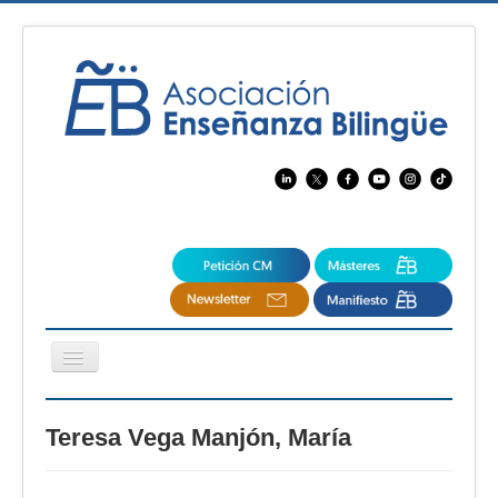
Cambiar
navegación
EBspain
Teresa Vega Manjón, María
CertAcleB
Profesores Visitantes