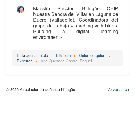
Calidad
Maestra Sección Bilingüe CEIP
Nuestra Señora del Villar en Laguna de
Artículos
Duero (Valladolid). Coordinadora del
grupo de trabajo «Teaching with blogs.
Recursos
Building a digital learning
environment».
Observatorio EB
CIEB
Está aquí:
Inicio
EBspain
Quién es quién
Contacto
Expertos
Ana Quesada García, Raquel
© 2026 Asociación Enseñanza Bilingüe
Volver arriba