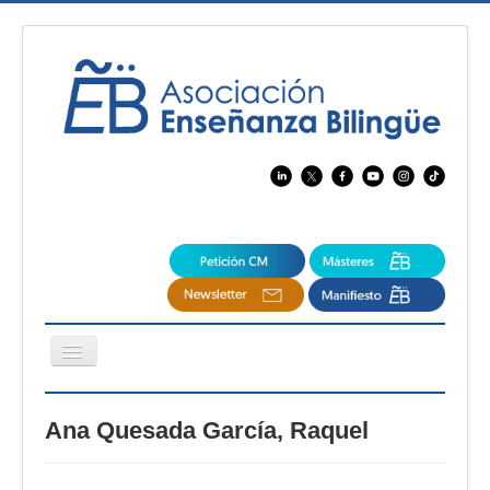
Cambiar
navegación
EBspain
Ana Quesada García, Raquel
CertAcleB
Profesores Visitantes