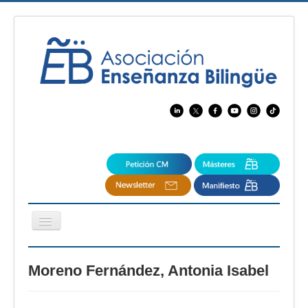
Cambiar
navegación
EBspain
Moreno Fernández, Antonia Isabel
CertAcleB
Profesores Visitantes