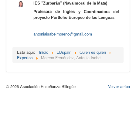
IES "Zurbarán" (Navalmoral de la Mata)
Calidad
Profesora de Inglés
y Coordinadora del
Artículos
proyecto Portfolio Europeo de las Lenguas
Recursos
antoniaisabelmoreno@gmail.com
Observatorio EB
CIEB
Está aquí:
Inicio
EBspain
Quién es quién
Expertos
Moreno Fernández, Antonia Isabel
Contacto
© 2026 Asociación Enseñanza Bilingüe
Volver arriba