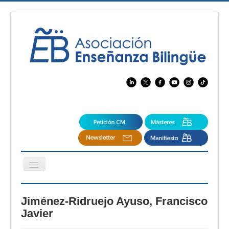
Cambiar
navegación
EBspain
Jiménez-Ridruejo Ayuso, Francisco
CertAcleB
Javier
Profesores Visitantes