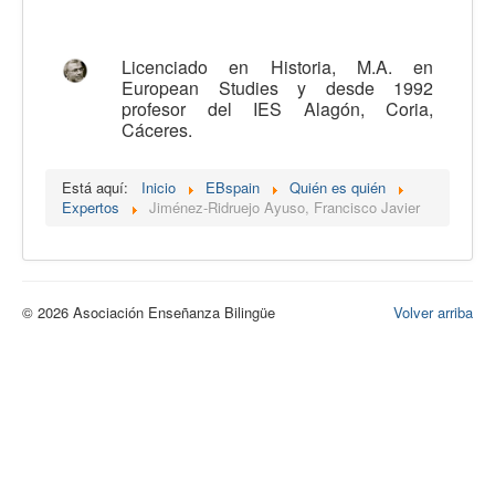
Calidad
Artículos
Licenciado en Historia, M.A. en
European Studies y desde 1992
Recursos
profesor del IES Alagón, Coria,
Cáceres.
Observatorio EB
CIEB
Está aquí:
Inicio
EBspain
Quién es quién
Expertos
Jiménez-Ridruejo Ayuso, Francisco Javier
Contacto
© 2026 Asociación Enseñanza Bilingüe
Volver arriba