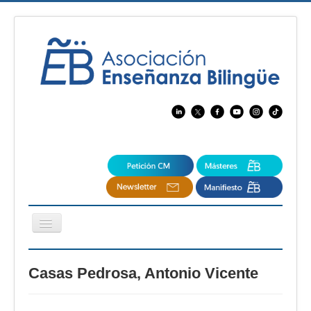
Cambiar
navegación
EBspain
Casas Pedrosa, Antonio Vicente
CertAcleB
Profesores Visitantes