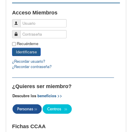
EBspain
Acceso Miembros
CertAcleB
Usuario
Profesores Visitantes
Contraseña
Calidad
Recuérdeme
Artículos
Identificarse
Recursos
¿Recordar usuario?
¿Recordar contraseña?
Observatorio EB
CIEB
¿Quieres ser miembro?
Contacto
Descubre los
beneficios >>
Fichas CCAA