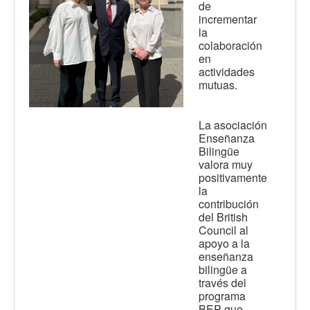
de
incrementar
la
colaboración
en
actividades
mutuas.
La asociación
Enseñanza
Bilingüe
valora muy
positivamente
la
contribución
del British
Council al
apoyo a la
enseñanza
bilingüe a
través del
programa
BEP que