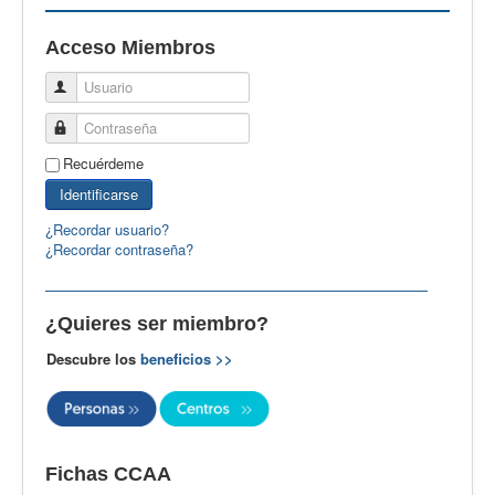
EBspain
Acceso Miembros
CertAcleB
Usuario
Profesores Visitantes
Contraseña
Calidad
Recuérdeme
Artículos
Identificarse
Recursos
¿Recordar usuario?
¿Recordar contraseña?
Observatorio EB
CIEB
¿Quieres ser miembro?
Contacto
Descubre los
beneficios >>
Fichas CCAA