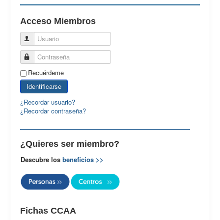
EBspain
Acceso Miembros
CertAcleB
Usuario
Profesores Visitantes
Contraseña
Calidad
Recuérdeme
Artículos
Identificarse
Recursos
¿Recordar usuario?
¿Recordar contraseña?
Observatorio EB
CIEB
¿Quieres ser miembro?
Contacto
Descubre los
beneficios >>
Fichas CCAA