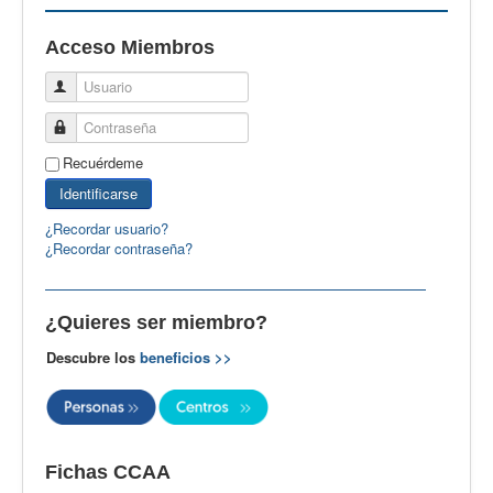
EBspain
Acceso Miembros
CertAcleB
Usuario
Profesores Visitantes
Contraseña
Calidad
Recuérdeme
Artículos
Identificarse
Recursos
¿Recordar usuario?
¿Recordar contraseña?
Observatorio EB
CIEB
¿Quieres ser miembro?
Contacto
Descubre los
beneficios >>
Fichas CCAA