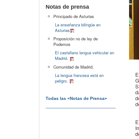
Notas de prensa
Principado de Asturias
La enseñanza bilingüe en
Asturias
Proposición no de ley de
Podemos
El castellano lengua vehicular en
Madrid.
Comunidad de Madrid.
E
La lengua francesa está en
G
peligro.
S
d
d
Todas las «Notas de Prensa»
d
E
I
d