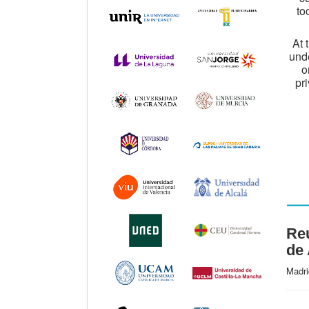
to
At 
unde
o
pri
Reu
de
Madri