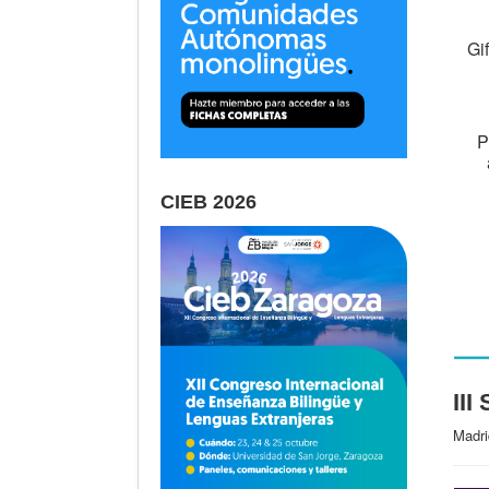
Gi
P
CIEB 2026
III
Madri