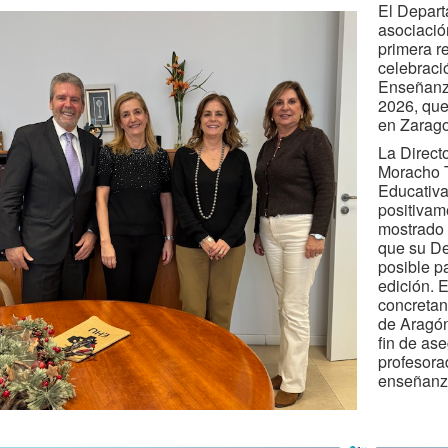
El Depart
asociaci
primera re
celebraci
Enseñanza
2026, que
en Zarago
La Direct
Moracho T
Educativa
positivam
mostrado 
que su De
posible pa
edición. 
concretan
de Aragón
fin de as
profesora
enseñanza