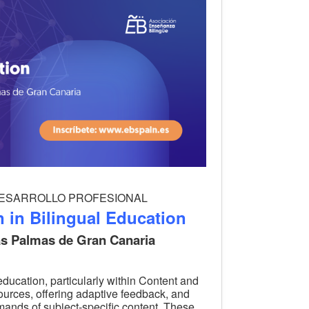
de DESARROLLO PROFESIONAL
 in Bilingual Education
as Palmas de Gran Canaria
l education, particularly within Content and
ources, offering adaptive feedback, and
emands of subject-specific content. These