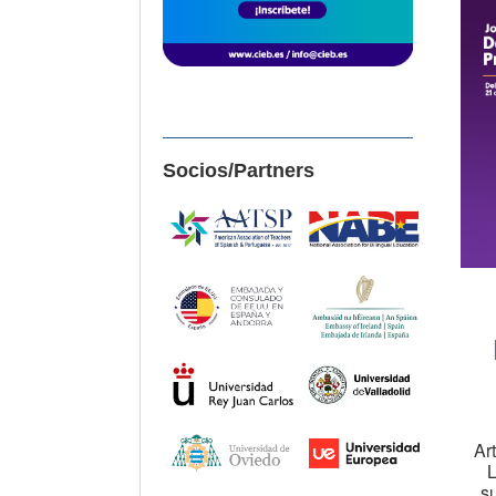
Socios/Partners
Art
L
su