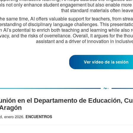
ols not only enhance student engagement but also enable more
that standard materials often leave
the same time, AI offers valuable support for teachers, from stre
rstanding of disciplinary language challenges. This presentatio
n AI’s potential to enrich both teaching and learning while also r
vacy, and the risks of overreliance. Overall, it argues for the tho
assistant and a driver of innovation in inclusiv
nión en el Departamento de Educación, Cul
 Aragón
d, enero 2026.
ENCUENTROS