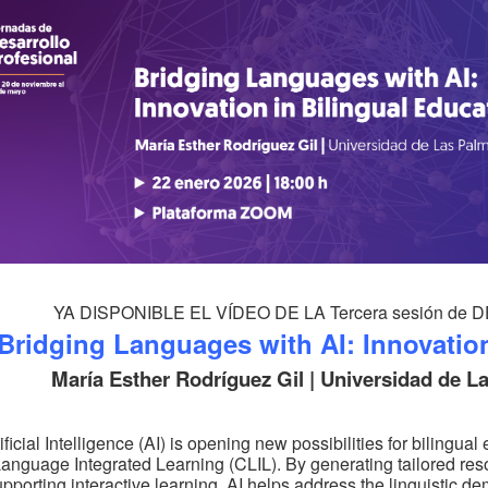
YA DISPONIBLE EL VÍDEO DE LA Tercera sesión 
Bridging Languages with AI: Innovation
María Esther Rodríguez Gil | Universidad de L
ificial Intelligence (AI) is opening new possibilities for bilingua
anguage Integrated Learning (CLIL). By generating tailored res
pporting interactive learning, AI helps address the linguistic d