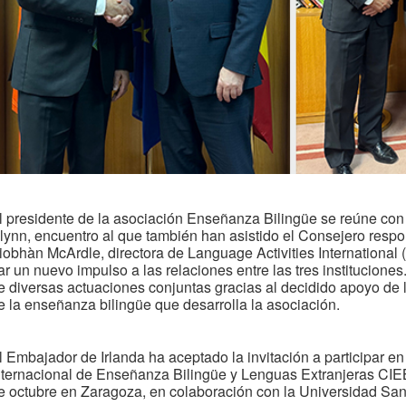
l presidente de la asociación Enseñanza Bilingüe se reúne con e
lynn, encuentro al que también han asistido el Consejero res
iobhàn McArdle, directora de Language Activities International (L
ar un nuevo impulso a las relaciones entre las tres institucion
e diversas actuaciones conjuntas gracias al decidido apoyo de
e la enseñanza bilingüe que desarrolla la asociación.
l Embajador de Irlanda ha aceptado la invitación a participar e
nternacional de Enseñanza Bilingüe y Lenguas Extranjeras CIE
e octubre en Zaragoza, en colaboración con la Universidad San