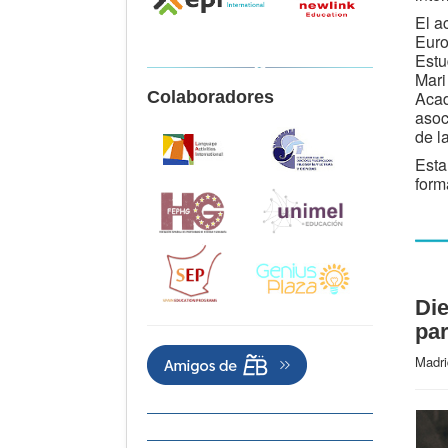
El a
Euro
Estu
Mari
Colaboradores
Acad
asoc
de l
Esta
form
Die
par
Madri