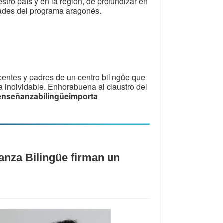
tro país y en la región, de profundizar en
idades del programa aragonés.
centes y padres de un centro bilingüe que
a inolvidable. Enhorabuena al claustro del
enseñanzabilingüeimporta
anza Bilingüe firman un