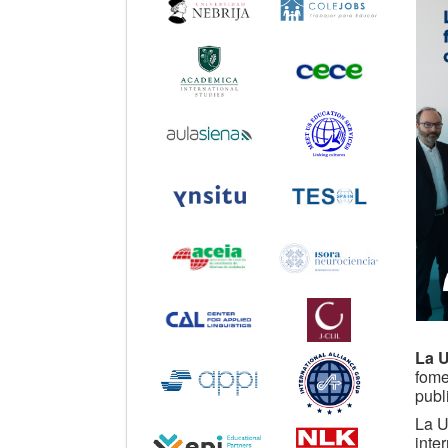
La U
fome
publ
La U
inte