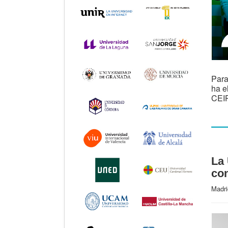
Para
ha e
CEIP
La 
co
Madri