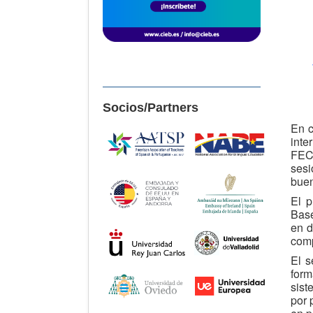
Socios/Partners
En c
inte
FEC 
sesi
buen
El p
Base
en d
comp
El s
form
sist
por 