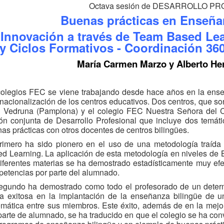
Octava sesión de DESARROLLO P
Buenas prácticas en Enseña
Innovación a través de Team Based Lea
y
Ciclos Formativos - Coordinación 36
María Carmen Marzo y Alberto He
olegios FEC se viene trabajando desde hace años en la enseñ
rnacionalización de los centros educativos. Dos centros, que so
Vedruna (Pamplona) y el colegio FEC Nuestra Señora del C
ón conjunta de Desarrollo Profesional que incluye dos temátic
as prácticas con otros docentes de centros bilingües.
rimero ha sido pionero en el uso de una metodología traíd
d Learning. La aplicación de esta metodología en niveles de 
iferentes materias se ha demostrado estadísticamente muy efec
etencias por parte del alumnado.
egundo ha demostrado como todo el profesorado de un dete
a exitosa en la implantación de la enseñanza bilingüe de un
emática entre sus miembros. Este éxito, además de en la mejor
parte de alumnado, se ha traducido en que el colegio se ha co