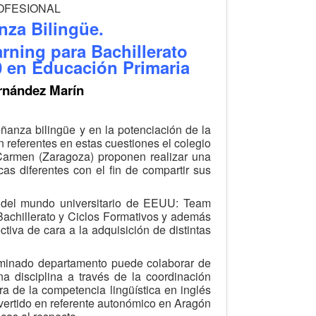
ROFESIONAL
nza Bilingüe.
rning para Bachillerato
0 en Educación Primaria
rnández Marín
anza bilingüe y en la potenciación de la
n referentes en estas cuestiones el colegio
armen (Zaragoza) proponen realizar una
as diferentes con el fin de compartir sus
a del mundo universitario de EEUU: Team
Bachillerato y Ciclos Formativos y además
tiva de cara a la adquisición de distintas
rminado departamento puede colaborar de
a disciplina a través de la coordinación
a de la competencia lingüística en inglés
nvertido en referente autonómico en Aragón