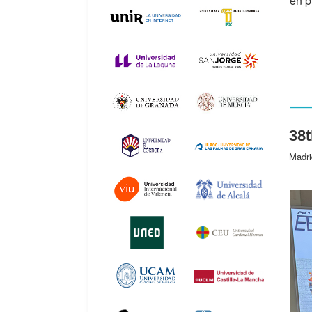
en p
38t
Madri