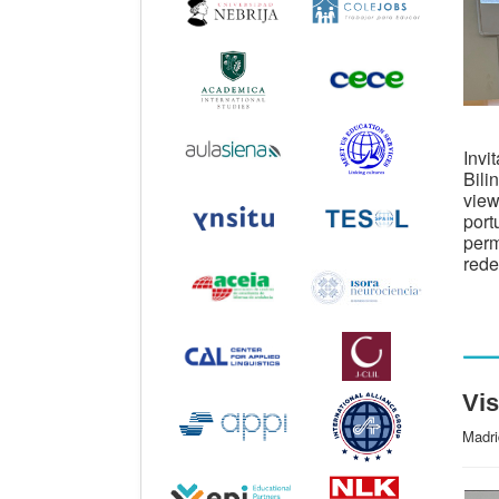
Invi
Bili
view
port
perm
rede
Vis
Madr