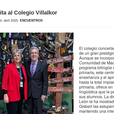
ita al Colegio Villalkor
d, abril 2025.
ENCUENTROS
El colegio concerta
de un gran prestigi
Aunque se incorpor
Comunidad de Madr
programa bilingüe 
primaria, este cent
enseñanza y el apr
hasta la total impl
primaria, ofrece en 
lingüística que le 
sus alumnos. La di
León le ha mostrado
Gisbert las estupen
mantenido una inte