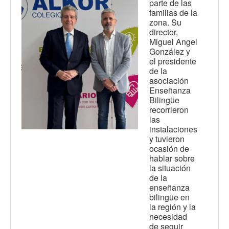
parte de las
familias de la
zona. Su
director,
Miguel Angel
González y
el presidente
de la
asociación
Enseñanza
Bilingüe
recorrieron
las
instalaciones
y tuvieron
ocasión de
hablar sobre
la situación
de la
enseñanza
bilingüe en
la región y la
necesidad
de seguir