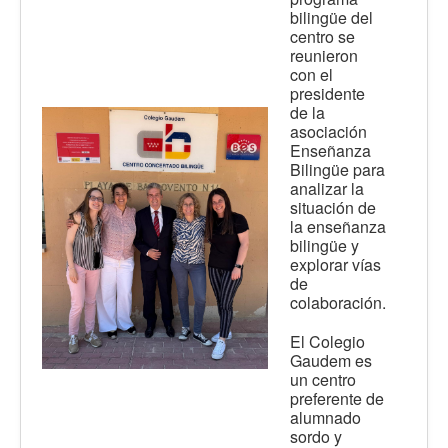
bilingüe del
centro se
reunieron
con el
presidente
de la
asociación
Enseñanza
Bilingüe para
analizar la
situación de
la enseñanza
bilingüe y
explorar vías
de
colaboración.
El Colegio
Gaudem es
un centro
preferente de
alumnado
sordo y