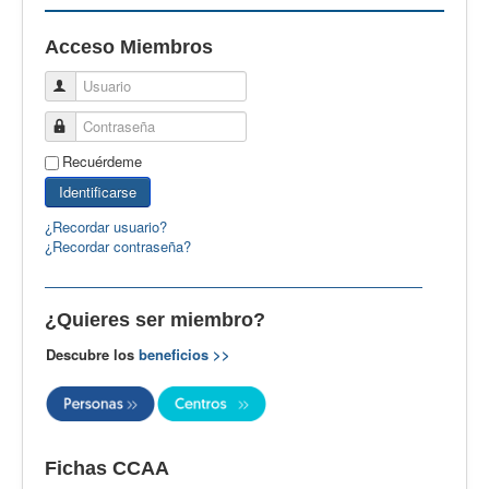
EBspain
Acceso Miembros
CertAcleB
Usuario
Profesores Visitantes
Contraseña
Calidad
Recuérdeme
Artículos
Identificarse
Recursos
¿Recordar usuario?
¿Recordar contraseña?
Observatorio EB
CIEB
¿Quieres ser miembro?
Contacto
Descubre los
beneficios >>
Fichas CCAA