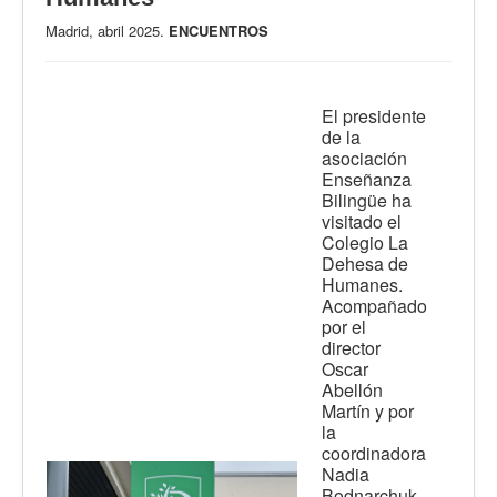
Madrid, abril 2025.
ENCUENTROS
El presidente
de la
asociación
Enseñanza
Bilingüe ha
visitado el
Colegio La
Dehesa de
Humanes.
Acompañado
por el
director
Oscar
Abellón
Martín y por
la
coordinadora
Nadia
Bodnarchuk,