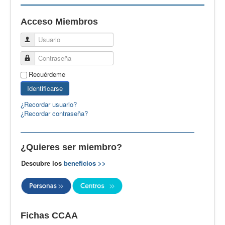
EBspain
Acceso Miembros
CertAcleB
Usuario
Profesores Visitantes
Contraseña
Calidad
Recuérdeme
Artículos
Identificarse
Recursos
¿Recordar usuario?
¿Recordar contraseña?
Observatorio EB
CIEB
¿Quieres ser miembro?
Contacto
Descubre los
beneficios >>
Fichas CCAA