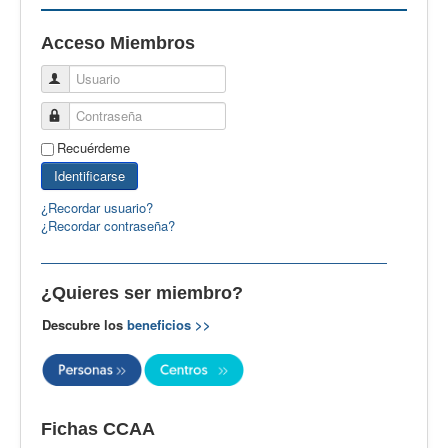
EBspain
Acceso Miembros
CertAcleB
Usuario
Profesores Visitantes
Contraseña
Calidad
Recuérdeme
Artículos
Identificarse
Recursos
¿Recordar usuario?
¿Recordar contraseña?
Observatorio EB
CIEB
¿Quieres ser miembro?
Contacto
Descubre los
beneficios >>
Fichas CCAA