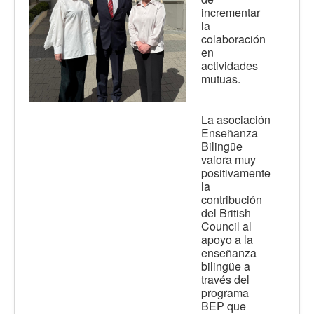
incrementar
la
colaboración
en
actividades
mutuas.
La asociación
Enseñanza
Bilingüe
valora muy
positivamente
la
contribución
del British
Council al
apoyo a la
enseñanza
bilingüe a
través del
programa
BEP que