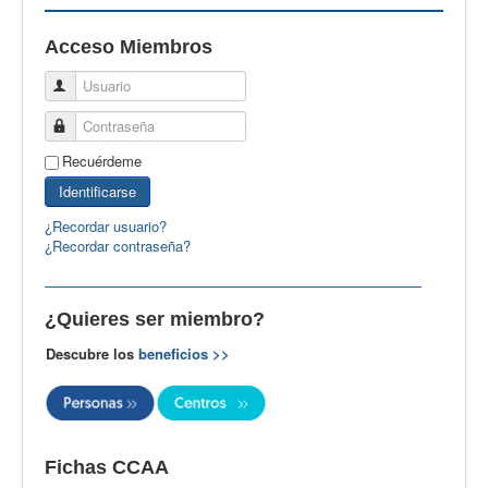
EBspain
Acceso Miembros
CertAcleB
Usuario
Profesores Visitantes
Contraseña
Calidad
Recuérdeme
Artículos
Identificarse
Recursos
¿Recordar usuario?
¿Recordar contraseña?
Observatorio EB
CIEB
¿Quieres ser miembro?
Contacto
Descubre los
beneficios >>
Fichas CCAA