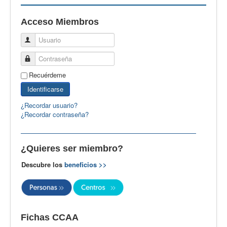
EBspain
Acceso Miembros
CertAcleB
Usuario
Profesores Visitantes
Contraseña
Calidad
Recuérdeme
Artículos
Identificarse
Recursos
¿Recordar usuario?
¿Recordar contraseña?
Observatorio EB
CIEB
¿Quieres ser miembro?
Contacto
Descubre los
beneficios >>
Fichas CCAA