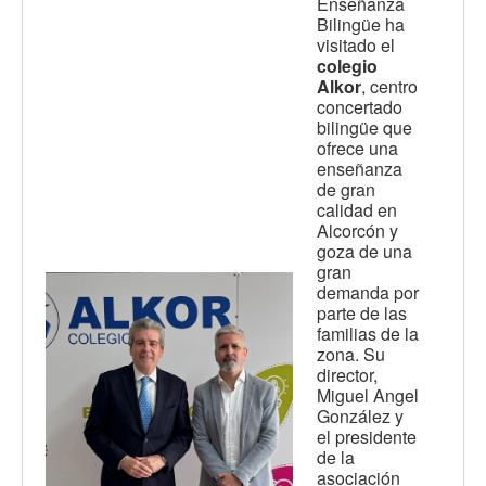
Enseñanza
Bilingüe ha
visitado el
colegio
Alkor
, centro
concertado
bilingüe que
ofrece una
enseñanza
de gran
calidad en
Alcorcón y
goza de una
gran
demanda por
parte de las
familias de la
zona. Su
director,
Miguel Angel
González y
el presidente
de la
asociación