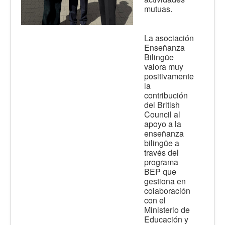
mutuas.
La asociación
Enseñanza
Bilingüe
valora muy
positivamente
la
contribución
del British
Council al
apoyo a la
enseñanza
bilingüe a
través del
programa
BEP que
gestiona en
colaboración
con el
Ministerio de
Educación y