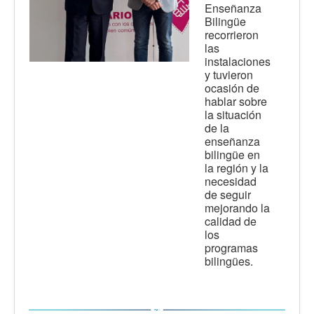
Enseñanza
Bilingüe
recorrieron
las
instalaciones
y tuvieron
ocasión de
hablar sobre
la situación
de la
enseñanza
bilingüe en
la región y la
necesidad
de seguir
mejorando la
calidad de
los
programas
bilingües.