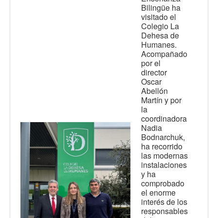
Bilingüe ha
visitado el
Colegio La
Dehesa de
Humanes.
Acompañado
por el
director
Oscar
Abellón
Martín y por
la
coordinadora
Nadia
Bodnarchuk,
ha recorrido
las modernas
instalaciones
y ha
comprobado
el enorme
interés de los
responsables