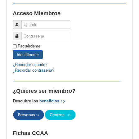
EBspain
Acceso Miembros
CertAcleB
Usuario
Profesores Visitantes
Contraseña
Calidad
Recuérdeme
Artículos
Identificarse
Recursos
¿Recordar usuario?
¿Recordar contraseña?
Observatorio EB
CIEB
¿Quieres ser miembro?
Contacto
Descubre los
beneficios >>
Fichas CCAA