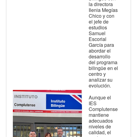
la directora
Ilenia Megías
Chico y con
el jefe de
estudios
Samuel
Escorial
García para
abordar el
desarrollo
del programa
bilingüe en el
centro y
analizar su
evolución.
Aunque el
IES
Complutense
mantiene
adecuados
niveles de
calidad, el