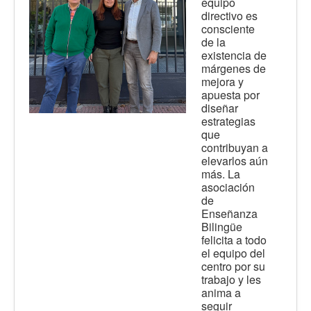
equipo
directivo es
consciente
de la
existencia de
márgenes de
mejora y
apuesta por
diseñar
estrategias
que
contribuyan a
elevarlos aún
más. La
asociación
de
Enseñanza
Bilingüe
felicita a todo
el equipo del
centro por su
trabajo y les
anima a
seguir