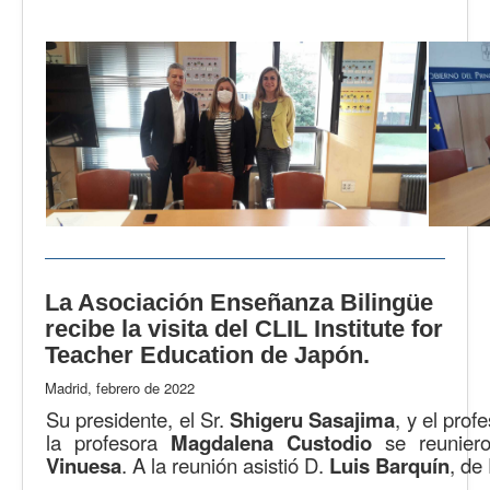
La Asociación Enseñanza Bilingüe
recibe la visita del CLIL Institute for
Teacher Education de Japón.
Madrid, febrero de 2022
Su presidente, el Sr.
Shigeru Sasajima
, y el prof
la profesora
Magdalena Custodio
se reunier
Vinuesa
. A la reunión asistió D.
Luis Barquín
, d