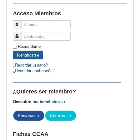
EBspain
Acceso Miembros
CertAcleB
Usuario
Profesores Visitantes
Contraseña
Calidad
Recuérdeme
Artículos
Identificarse
Recursos
¿Recordar usuario?
¿Recordar contraseña?
Observatorio EB
CIEB
¿Quieres ser miembro?
Contacto
Descubre los
beneficios >>
Fichas CCAA