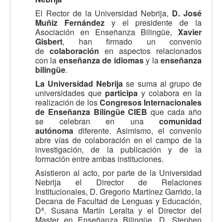
El Rector de la Universidad Nebrija,
D. José
Muñiz Fernández
y el presidente de la
Asociación en Enseñanza Bilingüe,
Xavier
Gisbert
, han firmado un convenio
de
colaboración
en aspectos relacionados
con la
enseñanza de idiomas
y la
enseñanza
bilingüe
.
La Universidad Nebrija
se suma al grupo de
universidades que
participa
y colabora en la
realización de los
Congresos Internacionales
de Enseñanza Bilingüe CIEB
que cada año
se celebran en una
comunidad
autónoma
diferente. Asimismo, el convenio
abre vías de colaboración en el campo de la
investigación, de la publicación y de la
formación entre ambas instituciones.
Asistieron al acto, por parte de la Universidad
Nebrija el Director de Relaciones
Institucionales, D. Gregorio Martínez Garrido, la
Decana de Facultad de Lenguas y Educación,
Dª. Susana Martín Leralta y el Director del
Master en Enseñanza Bilingüe, D. Stephen