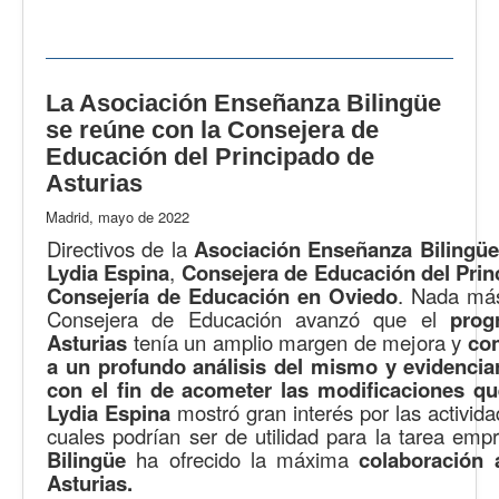
La Asociación Enseñanza Bilingüe
se reúne con la Consejera de
Educación del Principado de
Asturias
Madrid, mayo de 2022
Directivos de la
Asociación Enseñanza Bilingüe
Lydia Espina
,
Consejera de Educación del Prin
Consejería de Educación en Oviedo
. Nada más
Consejera de Educación avanzó que el
prog
Asturias
tenía un amplio margen de mejora y
con
a un profundo análisis del mismo y evidenciar
con el fin de acometer las modificaciones q
Lydia Espina
mostró gran interés por las activida
cuales podrían ser de utilidad para la tarea emp
Bilingüe
ha ofrecido la máxima
colaboración 
Asturias.