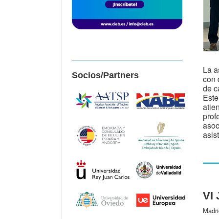
La a
Socios/Partners
con 
de c
Este
atie
prof
asoc
asis
VI 
Madri