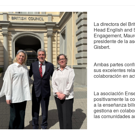
La directora del Bri
Head English and S
Engagement, Maure
presidente de la a
Gisbert.
Ambas partes confi
sus excelentes rela
colaboración en ac
La asociación Ens
positivamente la co
a la enseñanza bil
gestiona en colabo
las comunidades a