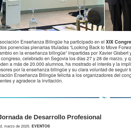
sociación Enseñanza Bilingüe ha participado en el
XIX Congr
dos ponencias plenarias tituladas “Looking Back to Move Forwa
ambio en la enseñanza bilingüe” impartidas por Xavier Gisbert 
 congreso, celebrado en Segovia los días 27 y 28 de marzo, y 
nden a más de 20.000 alumnos, ha mostrado el interés y la impl
esores por la enseñanza bilingüe y su clara voluntad de seguir 
iación Enseñanza Bilingüe felicita a los organizadores del cong
tentes y agradece la invitación.
Jornada de Desarrollo Profesional
d, marzo de 2025.
EVENTOS