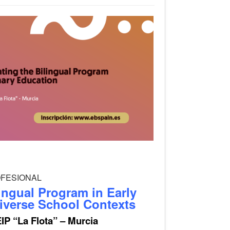
ROFESIONAL
ingual Program in Early
iverse School Contexts
IP “La Flota” – Murcia