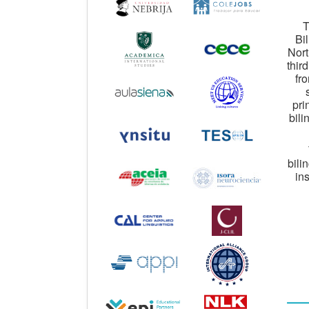
T
Bi
Nort
thir
fr
pri
bili
bili
in