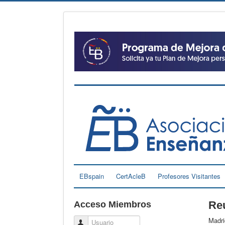
EBspain
CertAcleB
Profesores Visitantes
Reu
Acceso Miembros
Madri
Usuario