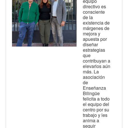
equipo
directivo es
consciente
de la
existencia de
márgenes de
mejora y
apuesta por
diseñar
estrategias
que
contribuyan a
elevarlos aún
más. La
asociación
de
Enseñanza
Bilingüe
felicita a todo
el equipo del
centro por su
trabajo y les
anima a
seguir