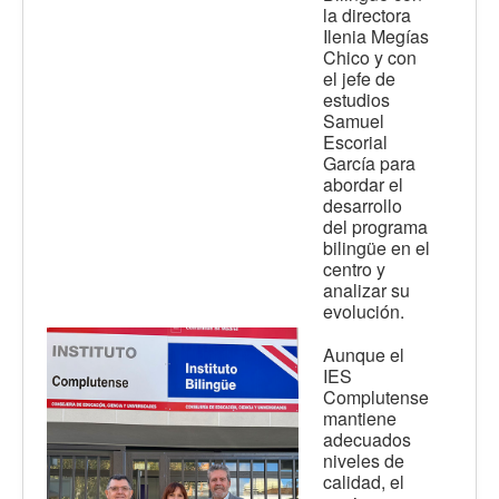
la directora
Ilenia Megías
Chico y con
el jefe de
estudios
Samuel
Escorial
García para
abordar el
desarrollo
del programa
bilingüe en el
centro y
analizar su
evolución.
Aunque el
IES
Complutense
mantiene
adecuados
niveles de
calidad, el