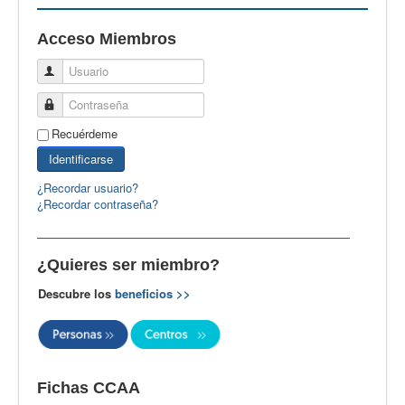
EBspain
Acceso Miembros
CertAcleB
Usuario
Profesores Visitantes
Contraseña
Calidad
Recuérdeme
Artículos
Identificarse
Recursos
¿Recordar usuario?
¿Recordar contraseña?
Observatorio EB
CIEB
¿Quieres ser miembro?
Contacto
Descubre los
beneficios >>
Fichas CCAA